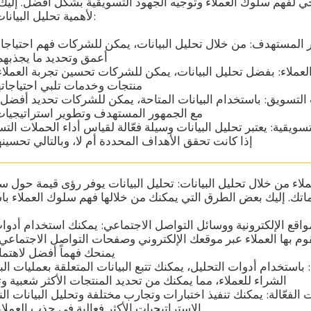
 لفهم سلوك العملاء وتوجيه الجهود التسويقية بشكل أفضل. إليك
لأهمية تحليل البيانات في التسويق الرقمي:
المستهدف: من خلال تحليل البيانات، يمكن للشركات فهم احتياجا
أعمق وتحديد ما يجذبهم 
عملاء: بفضل تحليل البيانات، يمكن للشركات تحسين تجربة العملاء
منتجات وخدمات تلبي احتياجا
التسويق: باستخدام البيانات المتاحة، يمكن للشركات تحديد أفضل
مع الجمهور المستهدف وتطوير استراتيجيات ت
سويقية: يعتبر تحليل البيانات وسيلة فعّالة لقياس أداء الحملات التس
إذا كانت تحقق الأهداف المحددة أم لا، وبالتالي تحسي
واقع الإلكترونية ووسائل التواصل الاجتماعي: يمكنك استخدام أدوات
قوم بها العملاء عبر موقعك الإلكتروني وصفحات التواصل الاجتماعي
يمنحك فهماً أفضل لاهتما
 باستخدام أدوات التحليل، يمكنك تتبع البيانات المتعلقة بعمليات ال
الشراء للعملاء، مما يمكنك من تحديد المنتجات الأكثر شعبية وت
 الفعّالة: يمكنك تنفيذ اختبارات وتجارب مختلفة وتحليل البيانات الن
الاستراتيجيات الأكثر فعالية في جذب العملاء